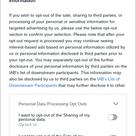
Information
GmbH nennt für das Parkhaus 1.259 Stellplätze, der
MVV führt 1.276 Pkw-Stellplätze sowie 70 Bus-
If you wish to opt-out of the sale, sharing to third parties, or
processing of your personal or sensitive information for
Stellplätze an. Damit ist die Anlage die größte P+R-
targeted advertising by us, please use the below opt-out
Anlage im MVV und wird vor allem von Touristen,
section to confirm your selection. Please note that after your
Arena-Besuchern und Umsteigern genutzt. Eine
opt-out request is processed you may continue seeing
interest-based ads based on personal information utilized by
dynamische Schilderbrücke zeigt an, wie viele
us or personal information disclosed to third parties prior to
Plätze aktuell noch frei sind. Gerade wer nach
your opt-out. You may separately opt-out of the further
Fröttmaning parken, Fröttmaning Parkhaus oder
disclosure of your personal information by third parties on the
IAB’s list of downstream participants. This information may
Fröttmaning freie Plätze sucht, findet hier also
also be disclosed by us to third parties on the
IAB’s List of
einen klaren realen Ankerpunkt statt nur eine vage
Downstream Participants
that may further disclose it to other
Frequently Asked Questions
Adresse. ([parkundride.de]
third parties.
(https://parkundride.de/froettmaning))
Personal Data Processing Opt Outs
Praktisch ist auch die heutige Abwicklung des
Wo kann ich bei Fröttmaning parken?
I want to opt-out of the Sharing of my
Parkens. In Fröttmaning läuft das P+R-Parken
personal data.
Opted In
ticketlos: Die Schranke öffnet sich über die grüne
Wie komme ich mit der U-Bahn nach
Taste, ein Papierticket wird nicht mehr
Fröttmaning?