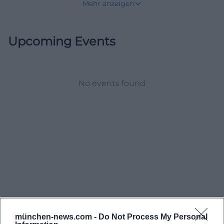
Mehr anzeigen
Freimann und ist damit Teil eines Bereichs, der in
den letzten Jahrzehnten stark gewachsen und
Upcoming Events
umgestaltet wurde. Zugleich erinnert die
Umgebung mit der alten Kirche, der renaturierten
Berglandschaft und dem Naturschutzgebiet an die
lange Geschichte des früheren Dorfes und an die
No events found
besondere Landschaft im Norden der Stadt.
([stadt.muenchen.de]
(https://stadt.muenchen.de/infos/bezirk12_schwabing
freimann.html))
Parken, P+R und freie Plätze in Fröttmaning
Für viele Besucher beginnt Fröttmaning mit der
Frage nach dem Parken. Das ist verständlich, denn
das P+R Parkhaus Fröttmaning an der A9 gehört zu
den zentralen Mobilitätsbausteinen im Münchner
münchen-news.com -
Do Not Process My Personal
Norden. Die Betreiberseite der P+R Park und Ride