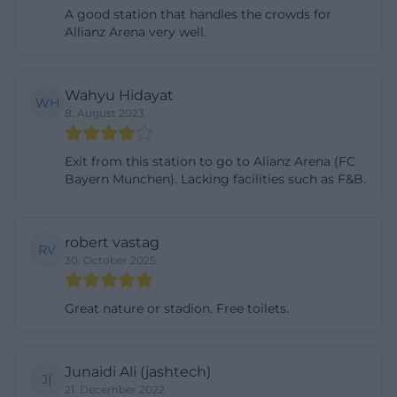
A good station that handles the crowds for
bei Fußballspielen häufig voll belegt ist. Für die
Allianz Arena very well.
SEO-Perspektive ist genau das ein wichtiger
Suchintent: Wer Fröttmaning parken oder
Fröttmaning parken freie Plätze eingibt, will
Wahyu Hidayat
WH
8. August 2023
schnelle Orientierung für einen oft stark
ausgelasteten Standort. Deshalb ist es sinnvoll, die
Exit from this station to go to Alianz Arena (FC
offizielle Betreiberseite im Blick zu behalten und
Bayern Munchen). Lacking facilities such as F&B.
die Anfahrt nicht zu knapp zu planen. Fröttmaning
ist eben kein klassisches Stadtviertel mit vielen
robert vastag
kleinen Parkbuchten, sondern ein Standort, an
RV
30. October 2025
dem Parkdruck, Umstieg und Arena-Verkehr
zusammenkommen. Gerade darin liegt sein Profil
Great nature or stadion. Free toilets.
als Mobilitätsdrehscheibe. ([mvv-muenchen.de]
(https://www.mvv-muenchen.de/plaene-
bahnhoefe/bahnhofsinformation/station/froettmaning
Junaidi Ali (jashtech)
J(
21. December 2022
Auch die Preis- und Tarifstruktur zeigt, dass